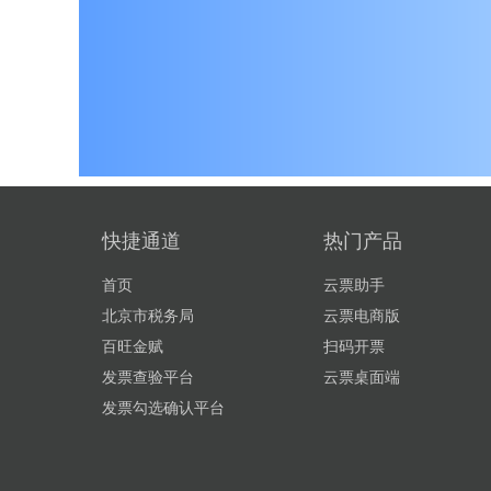
快捷通道
热门产品
首页
云票助手
北京市税务局
云票电商版
百旺金赋
扫码开票
发票查验平台
云票桌面端
发票勾选确认平台