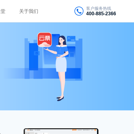
客户服务热线
课堂
关于我们
400-885-2366