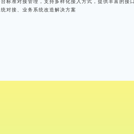
平台标准对接管理，支持多样化接入方式，提供丰富的接
系统对接、业务系统改造解决方案