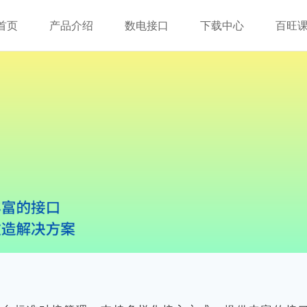
首页
产品介绍
数电接口
下载中心
百旺