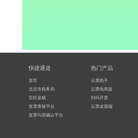
快捷通道
热门产品
首页
云票助手
北京市税务局
云票电商版
百旺金赋
扫码开票
发票查验平台
云票桌面端
发票勾选确认平台