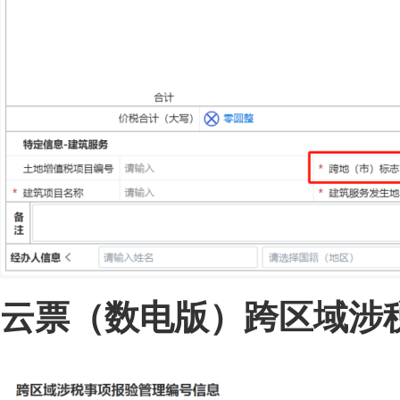
云票（数电版）跨区域涉