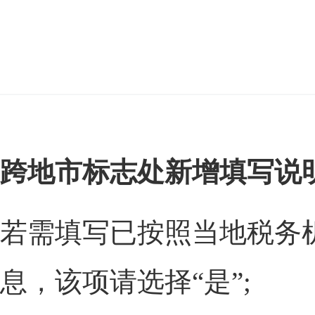
跨地市标志处新增填写说
若需填写已按照当地税务
息，该项请选择“是”;