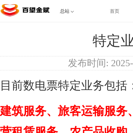
总站
首页
特定
发布时间: 2025-
目前数电票特定业务包括
建筑服务、旅客运输服务
营租赁服务、农产品收购