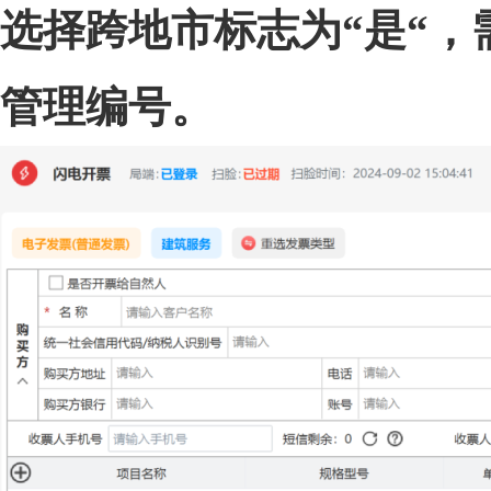
选择跨地市标志为“是“
管理编号。