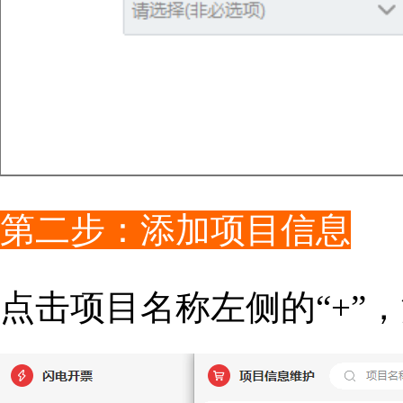
第二步：添加项目信息
点击项目名称左侧的“+”